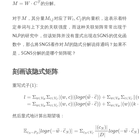
=
⋅
T
M
W
C
的分解。
M
=
W
⋅
C
T
,
M
M
W
C
对于
，其分量
对应了
的向量积，这表示着特
M
M
i
,
j
W
i
,
C
j
,
i
j
i
j
定单词与上下文的关联强度，而这种关联矩阵常常出现于
NLP的研究中，但该矩阵并没有显式出现在SGNS的优化函
M
数中，那么将SNGS看作对
的隐式分解说得通吗？如果不
M
是，SGNS分解的是哪个矩阵呢？
刻画该隐式矩阵
(
1
)
重写式子
:
(
1
)
⃗
⃗
=
Σ
Σ
|
(
,
)
|
(
(
⋅
)
)
+
Σ
Σ
∥
(
l
w
c
l
o
g
σ
w
c
(2)
l
=
Σ
w
∈
V
W
Σ
c
∈
V
C
|
(
w
,
c
)
|
(
l
o
g
σ
(
w
→
⋅
c
→
)
)
+
Σ
w
∈
V
W
Σ
c
∈
V
C
‖
(
w
,
c
)
|
∈
∈
∈
∈
w
V
c
V
w
V
c
V
W
W
C
C
⃗
⃗
=
Σ
Σ
|
(
,
)
|
(
(
⋅
)
)
+
Σ
|
(
)
|
(
⋅
w
c
l
o
g
σ
w
c
w
k
∈
∈
∈
w
V
c
V
w
V
W
W
C
然后显式地计算出期望项：
|
(
)
|
c
(3)
E
c
N
∼
P
D
[
l
o
g
σ
(
−
w
→
⋅
c
→
N
)
]
=
Σ
c
N
∈
V
C
|
(
c
N
)
|
|
D
|
l
o
g
σ
(
−
w
→
⋅
c
→
N
)
N
⃗
⃗
⃗
⃗
E
[
(
−
⋅
)
]
=
Σ
(
−
⋅
l
o
g
σ
w
c
l
o
g
σ
w
c
∼
∈
c
P
N
c
V
N
|
|
N
D
N
C
D