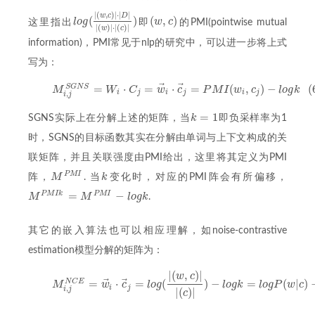
|
(
,
)
|
⋅
|
|
w
c
D
(
)
(
,
)
l
o
g
w
c
这里指出
即
的PMI(pointwise mutual
(
w
,
c
)
l
o
g
(
|
(
w
,
c
)
|
⋅
|
D
|
|
(
w
)
|
⋅
|
(
c
)
|
)
|
(
)
|
⋅
|
(
)
|
w
c
information)，PMI常见于nlp的研究中，可以进一步将上式
写为：
⃗
⃗
=
⋅
=
⋅
=
(
,
)
−
(
S
G
N
S
(6)
M
i
,
j
S
G
N
S
=
W
i
⋅
C
j
=
w
→
i
⋅
c
→
j
=
P
M
I
(
w
i
,
c
j
)
−
l
o
g
k
M
W
C
w
c
P
M
I
w
c
l
o
g
k
i
j
i
j
i
j
,
i
j
=
1
k
SGNS实际上在分解上述的矩阵，当
即负采样率为1
k
=
1
时，SGNS的目标函数其实在分解由单词与上下文构成的关
联矩阵，并且关联强度由PMI给出，这里将其定义为PMI
P
M
I
M
k
阵，
. 当
变化时，对应的PMI阵会有所偏移，
M
P
M
I
k
=
−
P
M
I
k
P
M
I
M
M
l
o
g
k
.
M
P
M
I
k
=
M
P
M
I
−
l
o
g
k
其它的嵌入算法也可以相应理解，如noise-contrastive
estimation模型分解的矩阵为：
|
(
,
)
|
w
c
(7)
M
i
,
j
N
C
E
=
w
→
i
⋅
c
→
j
=
l
o
g
(
|
(
w
,
c
)
|
|
(
c
)
|
)
−
l
o
g
k
=
l
o
g
P
(
w
|
c
)
−
l
o
⃗
⃗
=
⋅
=
(
)
−
=
(
|
)
N
C
E
M
w
c
l
o
g
l
o
g
k
l
o
g
P
w
c
i
j
,
i
j
|
(
)
|
c