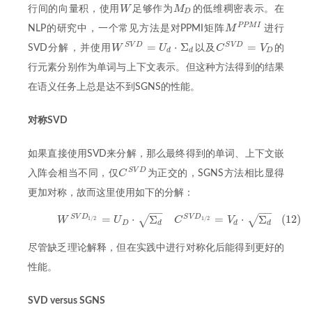
W
M
行间的向量积，使用
足够作为
的低维稠密表示。在
W
M
D
D
P
P
M
I
M
NLP的研究中，一个常见方法是对PPMI矩阵
进行
M
P
P
M
I
=
⋅
Σ
=
S
V
D
S
V
D
W
U
C
V
SVD分解，并使用
以及
的
C
S
V
D
=
V
D
W
S
V
D
=
U
d
⋅
Σ
d
d
d
D
行元素分别作为单词与上下文表示。但这种方法得到的结果
在语义任务上总是达不到SGNS的性能。
对称SVD
如果直接使用SVD来分解，那么最终得到的单词、上下文嵌
S
V
D
C
入阵会相当不同，仅
为正交的，SGNS方法相比显得
C
S
V
D
更加对称，故而这里使用如下的分解：
−
−
−
−
=
⋅
Σ
=
⋅
Σ
(12)
S
V
D
S
V
D
√
√
(12)
W
S
V
D
1
/
2
=
U
D
⋅
Σ
d
C
S
V
D
1
/
2
=
V
d
⋅
Σ
d
W
U
C
V
1
/
2
1
/
2
D
d
d
d
尽管缺乏理论解释，但在实践中进行对称化后能得到更好的
性能。
SVD versus SGNS