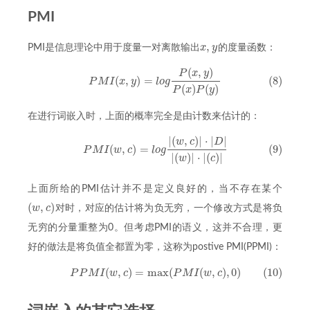
PMI
,
x
y
PMI是信息理论中用于度量一对离散输出
的度量函数：
x
,
y
(
,
)
P
x
y
(8)
P
M
I
(
x
,
y
)
=
l
o
g
P
(
x
,
y
)
P
(
x
)
P
(
y
)
(
,
)
=
(8)
P
M
I
x
y
l
o
g
(
)
(
)
P
x
P
y
在进行词嵌入时，上面的概率完全是由计数来估计的：
|
(
,
)
|
⋅
|
|
w
c
D
(9)
P
M
I
(
w
,
c
)
=
l
o
g
|
(
w
,
c
)
|
⋅
|
D
|
|
(
w
)
|
⋅
|
(
c
)
|
(
,
)
=
(9)
P
M
I
w
c
l
o
g
|
(
)
|
⋅
|
(
)
|
w
c
上面所给的PMI估计并不是定义良好的，当不存在某个
(
,
)
w
c
对时，对应的估计将为负无穷，一个修改方式是将负
(
w
,
c
)
无穷的分量重整为0。但考虑PMI的语义，这并不合理，更
好的做法是将负值全都置为零，这称为postive PMI(PPMI)：
(
,
)
=
max
(
(
,
)
,
0
)
(10)
(10)
P
P
M
I
(
w
,
c
)
=
max
(
P
M
I
(
w
,
c
)
,
0
)
P
P
M
I
w
c
P
M
I
w
c