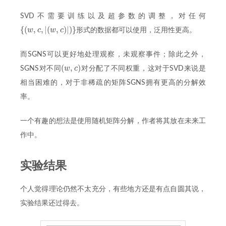
SVD不需要训练以及超参数的调整，对任何
{
(
,
,
|
(
,
)
|
)
}
w
c
w
c
形式的数据都可以使用，泛用性更高。
{
(
w
,
c
,
|
(
w
,
c
)
|
)
}
而SGNS可以更好地处理观察，未观察事件；除此之外，
(
,
)
w
c
SGNS对不同
对分配了不同权重，这对于SVD来说是
(
w
,
c
)
相当困难的，对于非稀疏的矩阵SGNS拥有更高的分解效
率。
一个有趣的想法是使用随机矩阵分解，作者将其放在未来工
作中。
实验结果
个人觉得理论仍然不太充分，有些地方还是有点自圆其说，
实验结果还过得去。