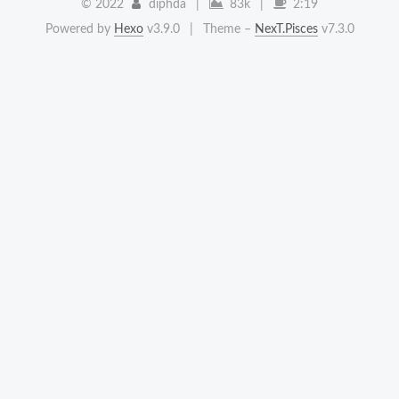
©
2022
diphda
|
83k
|
2:19
Powered by
Hexo
v3.9.0
|
Theme –
NexT.Pisces
v7.3.0