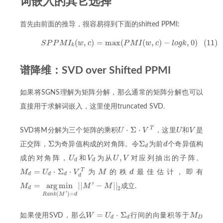
词嵌入的其它选择
首先由前面的推导，很容易得到下面的shifted PPMI:
(
,
)
=
max
(
(
,
)
−
,
0
)
(11)
(11)
S
P
P
M
I
k
(
w
,
c
)
=
max
(
P
M
I
(
w
,
c
)
−
l
o
g
k
,
0
)
S
P
P
M
I
w
c
P
M
I
w
c
l
o
g
k
k
谱降维：SVD over Shifted PPMI
如果将SGNS理解为矩阵分解，那么通常的矩阵分解也可以
直接用于求解词嵌入，这里使用truncated SVD.
⋅
Σ
⋅
T
U
V
U
V
SVD将M分解为三个矩阵的乘积
，这里
和
是
U
V
U
⋅
Σ
⋅
V
T
Σ
Σ
d
正交阵，
为奇异值构成的对角阵。令
为前
个奇异值构
Σ
Σ
d
d
d
,
U
V
U
V
成的对角阵，
和
为从
对应列抽出的子阵。
U
d
V
d
U
,
V
d
d
=
⋅
Σ
⋅
T
M
U
V
M
d
为
的秩
最佳估计，即有
M
d
M
d
=
U
d
⋅
Σ
d
⋅
V
d
T
d
d
d
d
′
=
arg
min
|
|
−
|
|
M
M
M
成立.
M
d
=
arg
min
R
a
n
k
(
M
′
)
=
d
|
|
M
′
−
M
|
|
2
d
2
′
(
)
=
R
a
n
k
M
d
=
⋅
Σ
W
U
M
如果使用SVD，那么
行间的向量积等于
M
D
W
=
U
d
⋅
Σ
d
d
d
D