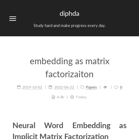
diphda
Study hard and make progress every day.
embedding as matrix
factorizaiton
2019-10-02
2022-06-22
Papers
0
4.3k
7 mins.
Neural Word Embedding as
Implicit Matrix Factorization