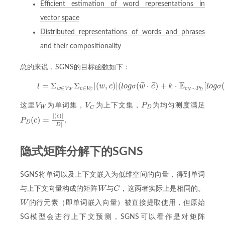
Efficient estimation of word representations in
vector space
Distributed representations of words and phrases
and their compositionality
总的来说，SGNS的目标函数如下：
⃗
⃗
E
=
Σ
Σ
|
(
,
)
|
(
(
⋅
)
+
⋅
[
(
l
w
c
l
o
g
σ
w
c
k
l
o
g
σ
(1)
l
=
Σ
w
∈
V
W
Σ
c
∈
V
C
|
(
w
,
c
)
|
(
l
o
g
σ
(
w
→
⋅
c
→
)
+
k
⋅
E
c
N
∼
P
D
[
l
o
g
σ
(
−
∈
∈
∼
w
V
c
V
c
P
W
N
D
C
V
V
P
这里
为单词集，
为上下文集，
为均匀测度满足
V
W
V
C
P
D
W
D
C
|
(
)
|
c
(
)
=
P
c
.
P
D
(
c
)
=
|
(
c
)
|
|
D
|
D
|
|
D
隐式矩阵分解下的SGNS
SGNS将单词以及上下文嵌入为低维空间的向量，得到单词
W
C
与上下文向量构成的矩阵
与
，这两者实际上是相同的。
W
C
W
的行元素（即单词嵌入向量）被直接提取使用，但原始
W
SG模型会进行上下文预测，SGNS可以看作是对矩阵