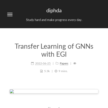
diphda
Study hard and make progress every day.
Transfer Learning of GNNs
with EGI
2022-06-25
Papers
5.3k
9 mins.