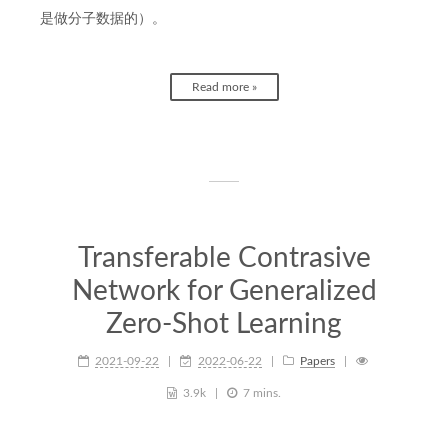
是做分子数据的）。
Read more »
Transferable Contrasive
Network for Generalized
Zero-Shot Learning
2021-09-22
2022-06-22
Papers
3.9k
7 mins.